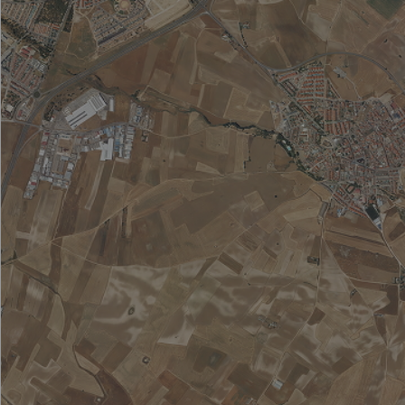
San Martín de Valdeiglesias
San Sebastián de los Reyes
Santa María de la Alameda
Santorcaz
Los Santos de la Humosa
La Serna del Monte
Serranillos del Valle
Sevilla la Nueva
Somosierra
Soto del Real
Talamanca de Jarama
Tielmes
Titulcia
Torrejón de Ardoz
Torrejón de la Calzada
Torrejón de Velasco
Torrelaguna
Torrelodones
Torremocha de Jarama
Torres de la Alameda
Tres Cantos
Valdaracete
Valdeavero
Valdelaguna
Valdemanco