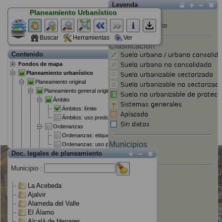
Leyenda
Planeamiento Urbanístico
Ámbitos: límite
Buscar
Herramientas
Ver
Clasificación
Contenido
Fondos de mapa
Planeamiento urbanístico
Planeamiento original
Planeamiento general original
Ámbito
Ámbitos: límite
Ámbitos: uso predominante
Ordenanzas
Ordenanzas: etiquetas
Municipios
Ordenanzas: uso predominante
Doc. legales de planeamiento
Redes
Redes: tipo
Municipio :
Redes: uso general
Clasificación
La Acebeda
Modif. y planeamiento de desarrollo
Ajalvir
Ámbito
Alameda del Valle
Ámbitos: límite
El Álamo
Ámbitos: uso predominante
Alcalá de Henares