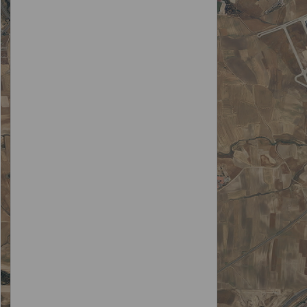
Estremera
Fresnedillas de la Oliva
Fresno de Torote
Fuenlabrada
Fuente el Saz de Jarama
Fuentidueña de Tajo
Galapagar
Garganta de los Montes
Gargantilla del Lozoya y Pinilla de Buitrago
Gascones
Getafe
Griñón
Guadalix de la Sierra
Guadarrama
La Hiruela
Horcajo de la Sierra-Aoslos
Horcajuelo de la Sierra
Hoyo de Manzanares
Humanes de Madrid
Leganés
Loeches
Lozoya
Lozoyuela-Navas-Sieteiglesias
Madarcos
Madrid