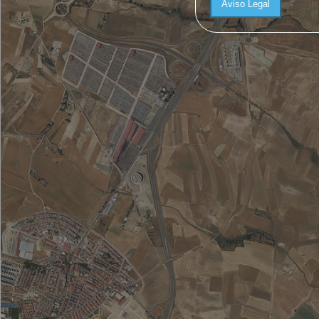
Aviso Legal
Pelayos de la Presa
Perales de Tajuña
Pezuela de las Torres
Pinilla del Valle
Pinto
Piñuecar-Gandullas
Pozuelo de Alarcón
Pozuelo del Rey
Prádena del Rincón
Puebla de la Sierra
Puentes Viejas
Quijorna
Rascafría
Redueña
Ribatejada
Rivas-Vaciamadrid
Robledillo de la Jara
Robledo de Chavela
Robregordo
Las Rozas de Madrid
Rozas de Puerto Real
San Agustín del Guadalix
San Fernando de Henares
San Lorenzo de El Escorial
San Martín de la Vega