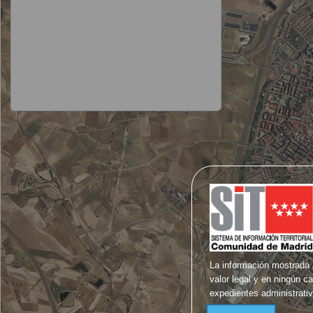
Majadahonda
Manzanares el Real
Meco
Mejorada del Campo
Miraflores de la Sierra
El Molar
Los Molinos
Montejo de la Sierra
Moraleja de Enmedio
Moralzarzal
Morata de Tajuña
Móstoles
Navacerrada
Navalafuente
Navalagamella
Navalcarnero
Navarredonda y San Mamés
Navas del Rey
Nuevo Baztán
Olmeda de las Fuentes
Orusco de Tajuña
La información mostrada p
Paracuellos de Jarama
valor legal y en ningún c
Parla
Patones
expedientes administrati
Pedrezuela