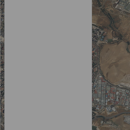
La Cabrera
Cadalso de los Vidrios
Camarma de Esteruelas
Campo Real
Canencia
Carabaña
Casarrubuelos
Cenicientos
Cercedilla
Cervera de Buitrago
Ciempozuelos
Cobeña
Colmenar del Arroyo
Colmenar de Oreja
Colmenarejo
Colmenar Viejo
Collado Mediano
Collado Villalba
Corpa
Coslada
Cubas de la Sagra
Chapinería
Chinchón
Daganzo de Arriba
El Escorial