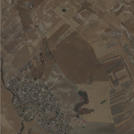
Valdemaqueda
Valdemorillo
Valdemoro
Valdeolmos-Alalpardo
Valdepiélagos
Valdetorres de Jarama
Valdilecha
Valverde de Alcalá
Velilla de San Antonio
El Vellón
Venturada
Villaconejos
Villa del Prado
Villalbilla
Villamanrique de Tajo
Villamanta
Villamantilla
Villanueva de la Cañada
Villanueva del Pardillo
Villanueva de Perales
Villar del Olmo
Villarejo de Salvanés
Villaviciosa de Odón
Villavieja del Lozoya
Zarzalejo