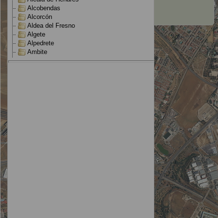
Ordenanzas
Alcobendas
Ordenanzas: etiquetas
Alcorcón
Ordenanzas: uso predominante
Aldea del Fresno
Redes
Algete
Clasificación
Alpedrete
Planeamiento refundido
Ambite
Ocupación
Anchuelo
Cartografía sectorial
Aranjuez
Delimitaciones administrativas
Arganda del Rey
Suelo público disponible
Arroyomolinos
Aplicación Ley 3/2024
El Atazar
Batres
Becerril de la Sierra
Belmonte de Tajo
Berzosa del Lozoya
El Berrueco
Boadilla del Monte
El Boalo
Braojos
Brea de Tajo
Brunete
Buitrago del Lozoya
Bustarviejo
Cabanillas de la Sierra